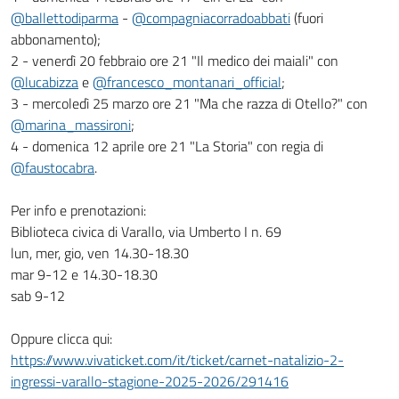
@ballettodiparma
-
@compagniacorradoabbati
(fuori
abbonamento);
2 - venerdì 20 febbraio ore 21 "Il medico dei maiali" con
@lucabizza
e
@francesco_montanari_official
;
3 - mercoledì 25 marzo ore 21 "Ma che razza di Otello?" con
@marina_massironi
;
4 - domenica 12 aprile ore 21 "La Storia" con regia di
@faustocabra
.
Per info e prenotazioni:
Biblioteca civica di Varallo, via Umberto I n. 69
lun, mer, gio, ven 14.30-18.30
mar 9-12 e 14.30-18.30
sab 9-12
Oppure clicca qui:
https://www.vivaticket.com/it/ticket/carnet-natalizio-2-
ingressi-varallo-stagione-2025-2026/291416