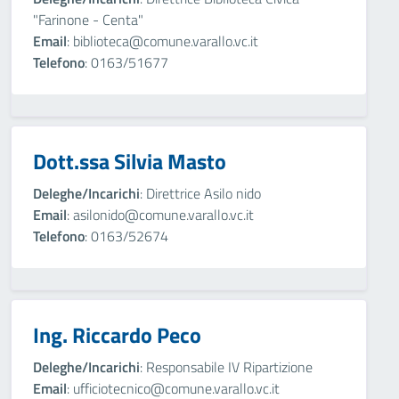
"Farinone - Centa"
Email
: biblioteca@comune.varallo.vc.it
Telefono
: 0163/51677
Dott.ssa Silvia Masto
Deleghe/Incarichi
: Direttrice Asilo nido
Email
: asilonido@comune.varallo.vc.it
Telefono
: 0163/52674
Ing. Riccardo Peco
Deleghe/Incarichi
: Responsabile IV Ripartizione
Email
: ufficiotecnico@comune.varallo.vc.it