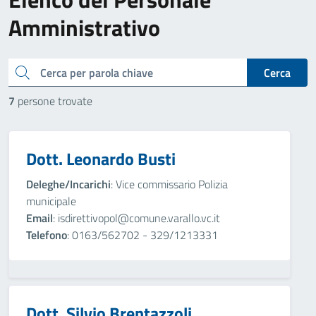
Amministrativo
cerca
Cerca
7
persone trovate
Dott. Leonardo Busti
Deleghe/Incarichi
: Vice commissario Polizia
municipale
Email
: isdirettivopol@comune.varallo.vc.it
Telefono
: 0163/562702 - 329/1213331
Dott. Silvio Brentazzoli