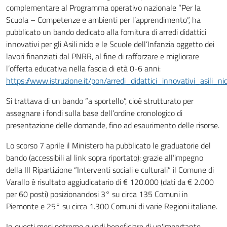
complementare al Programma operativo nazionale “Per la
Scuola – Competenze e ambienti per l’apprendimento”, ha
pubblicato un bando dedicato alla fornitura di arredi didattici
innovativi per gli Asili nido e le Scuole dell’Infanzia oggetto dei
lavori finanziati dal PNRR, al fine di rafforzare e migliorare
l’offerta educativa nella fascia di età 0-6 anni:
https://www.istruzione.it/pon/arredi_didattici_innovativi_asili_n
Si trattava di un bando “a sportello”, cioè strutturato per
assegnare i fondi sulla base dell’ordine cronologico di
presentazione delle domande, fino ad esaurimento delle risorse.
Lo scorso 7 aprile il Ministero ha pubblicato le graduatorie del
bando (accessibili al link sopra riportato): grazie all’impegno
della III Ripartizione “Interventi sociali e culturali” il Comune di
Varallo è risultato aggiudicatario di € 120.000 (dati da € 2.000
per 60 posti) posizionandosi 3° su circa 135 Comuni in
Piemonte e 25° su circa 1.300 Comuni di varie Regioni italiane.
In questi mesi potremo quindi beneficiare di un'importante