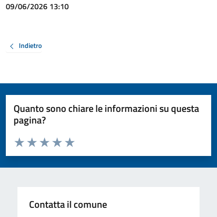
09/06/2026 13:10
Indietro
Quanto sono chiare le informazioni su questa
pagina?
Valuta da 1 a 5 stelle la pagina
Valuta 1 stelle su 5
Valuta 2 stelle su 5
Valuta 3 stelle su 5
Valuta 4 stelle su 5
Valuta 5 stelle su 5
Contatta il comune