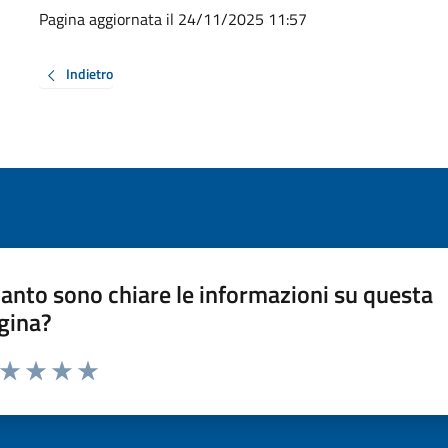
Pagina aggiornata il 24/11/2025 11:57
Indietro
anto sono chiare le informazioni su questa
gina?
a da 1 a 5 stelle la pagina
ta 1 stelle su 5
Valuta 2 stelle su 5
Valuta 3 stelle su 5
Valuta 4 stelle su 5
Valuta 5 stelle su 5