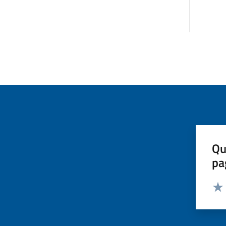
Qu
pa
Valut
Valu