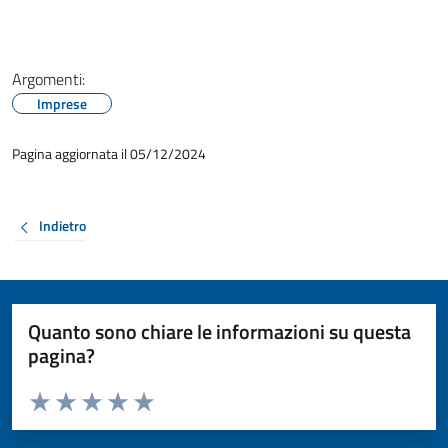
Argomenti:
Imprese
Pagina aggiornata il 05/12/2024
Indietro
Quanto sono chiare le informazioni su questa
pagina?
Valuta da 1 a 5 stelle la pagina
Valuta 1 stelle su 5
Valuta 2 stelle su 5
Valuta 3 stelle su 5
Valuta 4 stelle su 5
Valuta 5 stelle su 5