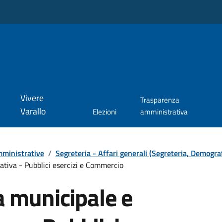
Vivere
Trasparenza
Varallo
Elezioni
amministrativa
ministrative
/
Segreteria - Affari generali (Segreteria, Demograf
ativa - Pubblici esercizi e Commercio
ia municipale e