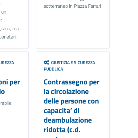
a.
sotterraneo in Piazza Ferrari
 un
r
agismo, ma
prietari.
CUREZZA
GIUSTIZIA E SICUREZZA
PUBBLICA
oni per
Contrassegno per
io
la circolazione
delle persone con
rabile
capacita’ di
deambulazione
ridotta (c.d.