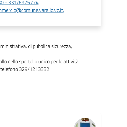
330 - 331/6975774
mmercio@comune.varallo.vc.it;
ministrativa, di pubblica sicurezza,
llo dello sportello unico per le attività
i telefono 329/1213332