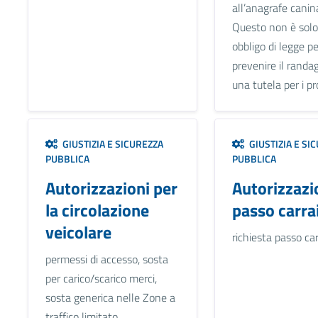
all’anagrafe canin
Questo non è solo
obbligo di legge pe
prevenire il rand
una tutela per i pro
GIUSTIZIA E SICUREZZA
GIUSTIZIA E SI
PUBBLICA
PUBBLICA
Autorizzazioni per
Autorizzazi
la circolazione
passo carra
veicolare
richiesta passo car
permessi di accesso, sosta
per carico/scarico merci,
sosta generica nelle Zone a
traffico limitato.