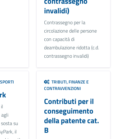
contrassegno
invalidi)
Contrassegno per la
circolazione delle persone
con capacità di
deambulazione ridotta (c.d.
contrassegno invalidi)
ASPORTI
TRIBUTI, FINANZE E
CONTRAVVENZIONI
rk
Contributi per il
il
conseguimento
agli
della patente cat.
a sosta su
B
yPark, il